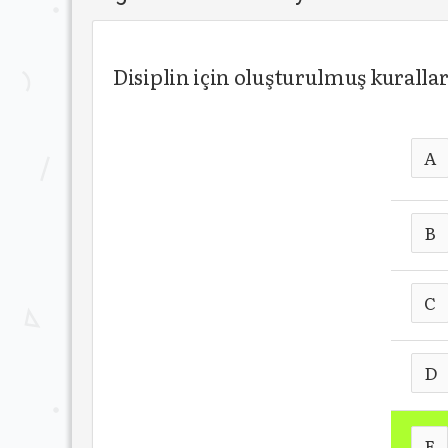
Disiplin için oluşturulmuş kurall
A
B
C
D
E