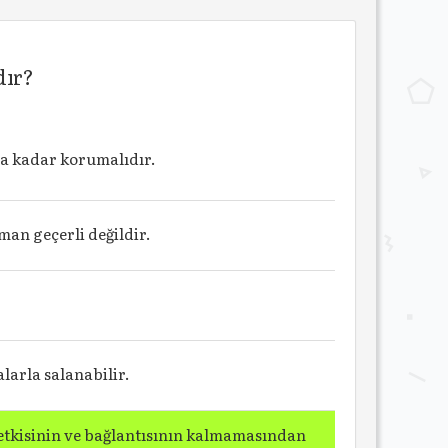
dır?
za kadar korumalıdır.
man geçerli değildir.
larla salanabilir.
 etkisinin ve bağlantısının kalmamasından