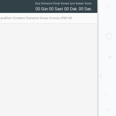
Güz Dönemi Final Sınavı İçin Kalan Süre:
00 Gün 00 Saat 00 Dak. 00 San.
aynakları Yönetimi Deneme Sınavı Sorusu #90140