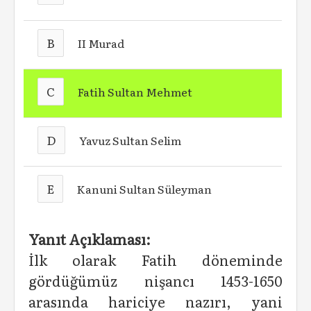
B
II Murad
C
Fatih Sultan Mehmet
D
Yavuz Sultan Selim
E
Kanuni Sultan Süleyman
Yanıt Açıklaması:
İlk olarak Fatih döneminde
gördüğümüz nişancı 1453-1650
arasında hariciye nazırı, yani