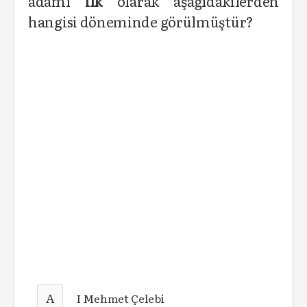
adamı
ilk
olarak aşağıdakilerden
hangisi döneminde görülmüştür?
A
I Mehmet Çelebi