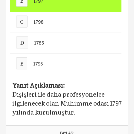
B
1797
C
1798
D
1785
E
1795
Yanıt Açıklaması:
Dışişleri ile daha profesyonelce
ilgilenecek olan Muhimme odası 1797
yılında kurulmuştur.
PAYLAŞ: