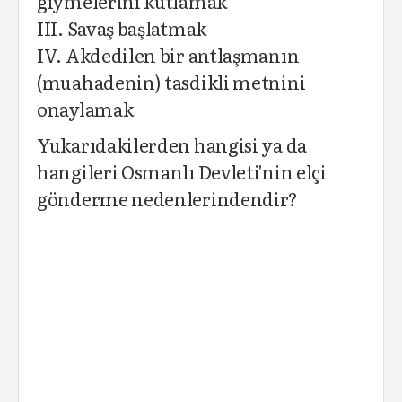
giymelerini kutlamak
III. Savaş başlatmak
IV. Akdedilen bir antlaşmanın
(muahadenin) tasdikli metnini
onaylamak
Yukarıdakilerden hangisi ya da
hangileri Osmanlı Devleti'nin elçi
gönderme nedenlerindendir?