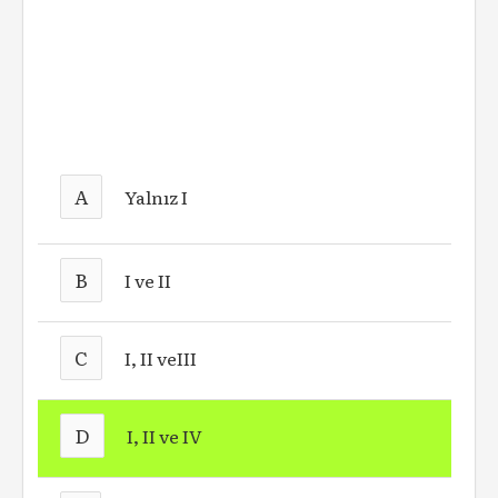
A
Yalnız I
B
I ve II
C
I, II veIII
D
I, II ve IV