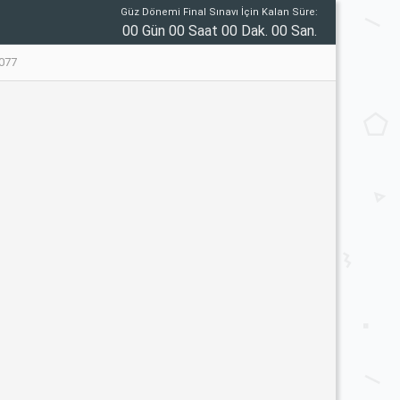
Güz Dönemi Final Sınavı İçin Kalan Süre:
00 Gün 00 Saat 00 Dak. 00 San.
077