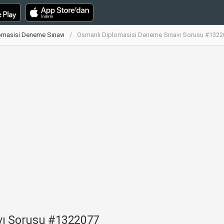
omasisi Deneme Sınavı
Osmanlı Diplomasisi Deneme Sınavı Sorusu #1322
vı Sorusu #1322077