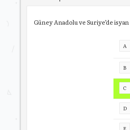
Güney Anadolu ve Suriye’de isyan 
A
B
C
D
E