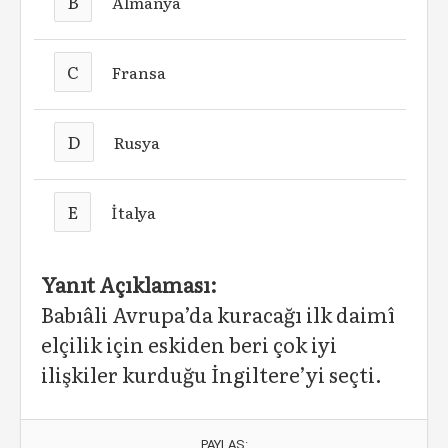
B
Almanya
C
Fransa
D
Rusya
E
İtalya
Yanıt Açıklaması:
Babıâli Avrupa’da kuracağı ilk daimî
elçilik için eskiden beri çok iyi
ilişkiler kurduğu İngiltere’yi seçti.
PAYLAŞ: