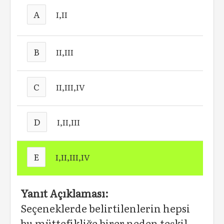
A
I,II
B
II,III
C
II,III,IV
D
I,II,III
E
I,II,III,IV
Yanıt Açıklaması:
Seçeneklerde belirtilenlerin hepsi
bu müttefikliğe birer neden teşkil