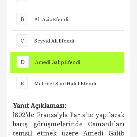
B
Ali Aziz Efendi
C
Seyyid Ali Efendi
D
Amedi Galip Efendi
E
Mehmet Said Halet Efendi
Yanıt Açıklaması:
l802’de Fransa’yla Paris’te yapılacak
barış görüşmelerinde Osmanlıları
temsil etmek üzere Amedi Galib