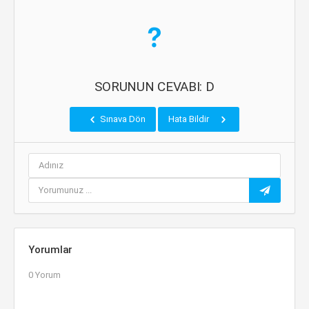
SORUNUN CEVABI: D
Sınava Dön
Hata Bildir
Yorumlar
0 Yorum