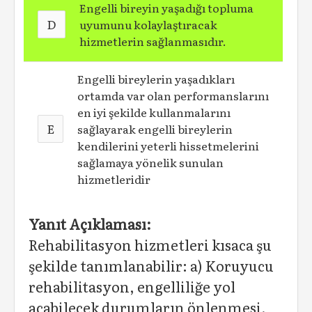
Engelli bireyin yaşadığı topluma
D
uyumunu kolaylaştıracak
hizmetlerin sağlanmasıdır.
Engelli bireylerin yaşadıkları
ortamda var olan performanslarını
en iyi şekilde kullanmalarını
E
sağlayarak engelli bireylerin
kendilerini yeterli hissetmelerini
sağlamaya yönelik sunulan
hizmetleridir
Yanıt Açıklaması:
Rehabilitasyon hizmetleri kısaca şu
şekilde tanımlanabilir: a) Koruyucu
rehabilitasyon, engelliliğe yol
açabilecek durumların önlenmesi,