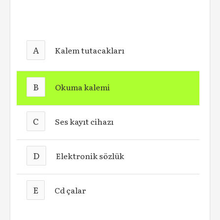
A
Kalem tutacakları
B
Okuma kalemi
C
Ses kayıt cihazı
D
Elektronik sözlük
E
Cd çalar