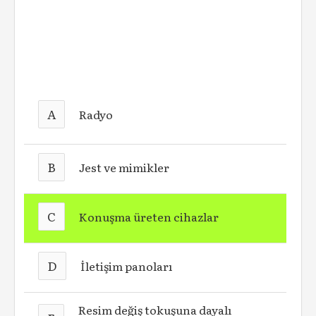
A
Radyo
B
Jest ve mimikler
C
Konuşma üreten cihazlar
D
İletişim panoları
Resim değiş tokuşuna dayalı