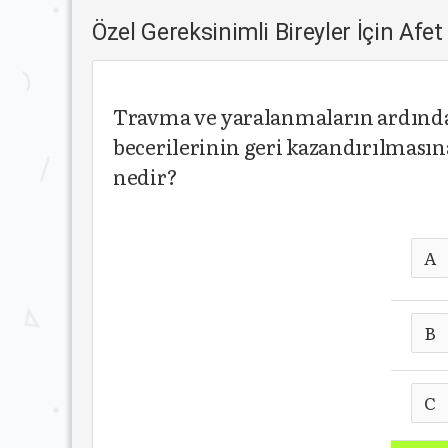
Özel Gereksinimli Bireyler İçin A
Travma ve yaralanmaların ardından 
becerilerinin geri kazandırılmasın
nedir?
A
B
C