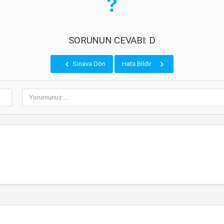
SORUNUN CEVABI: D
Sınava Dön
Hata Bildir