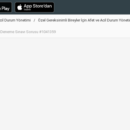
 Acil Durum Yönetimi
Özel Gereksinimli Bireyler İçin Afet ve Acil Durum Yöne
imi Deneme Sınavı Sorusu #1041359