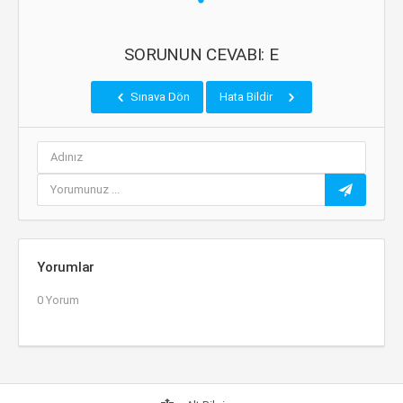
SORUNUN CEVABI: E
Sınava Dön
Hata Bildir
Yorumlar
0 Yorum