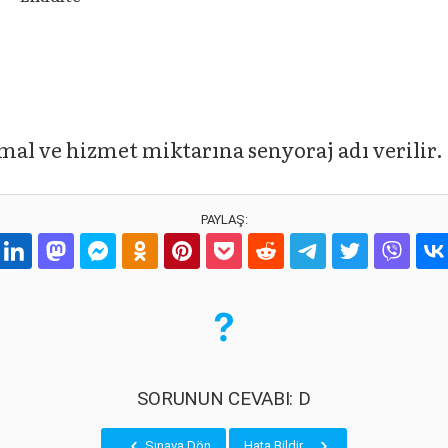
 mal ve hizmet miktarına senyoraj adı verilir.
PAYLAŞ:
SORUNUN CEVABI: D
Sınava Dön
Hata Bildir