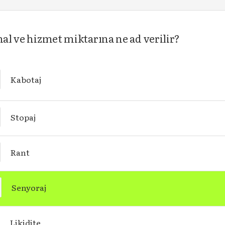
mal ve hizmet miktarına ne ad verilir?
Kabotaj
Stopaj
Rant
Senyoraj
Likidite