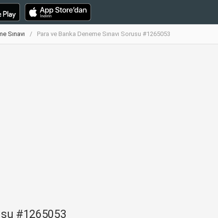
me Sınavı
Para ve Banka Deneme Sınavı Sorusu #1265053
usu #1265053