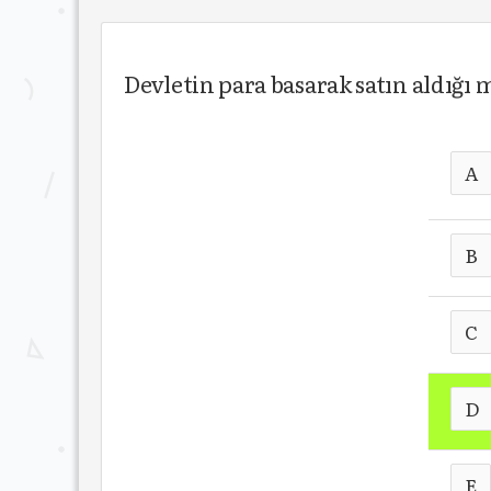
Devletin para basarak satın aldığı 
A
B
C
D
E