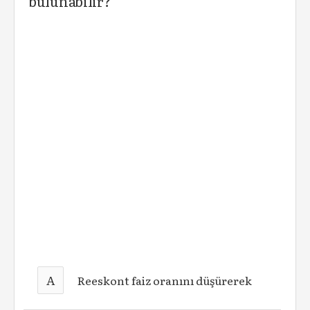
bulunabilir?
A
Reeskont faiz oranını düşürerek