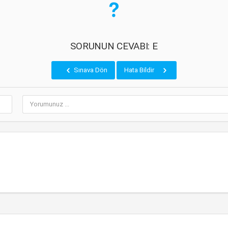
SORUNUN CEVABI: E
Sınava Dön
Hata Bildir