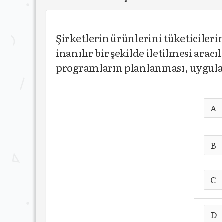
Şirketlerin ürünlerini tüketicilerin 
inanılır bir şekilde iletilmesi arac
programların planlanması, uygulan
A
B
C
D