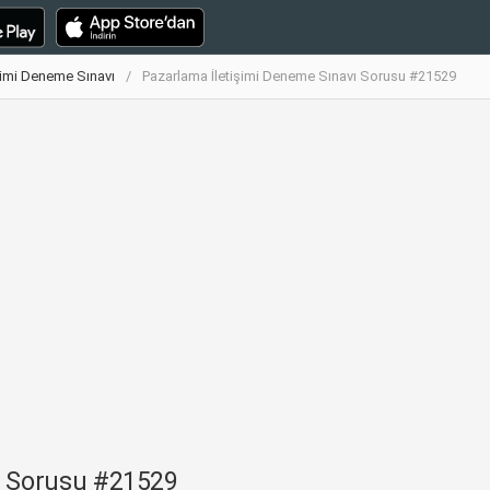
şimi Deneme Sınavı
Pazarlama İletişimi Deneme Sınavı Sorusu #21529
ı Sorusu #21529