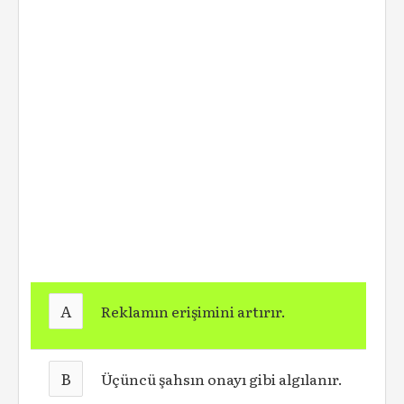
A
Reklamın erişimini artırır.
B
Üçüncü şahsın onayı gibi algılanır.