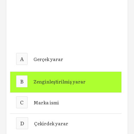
A
Gerçek yarar
B
Zenginleştirilmiş yarar
C
Marka ismi
D
Çekirdek yarar