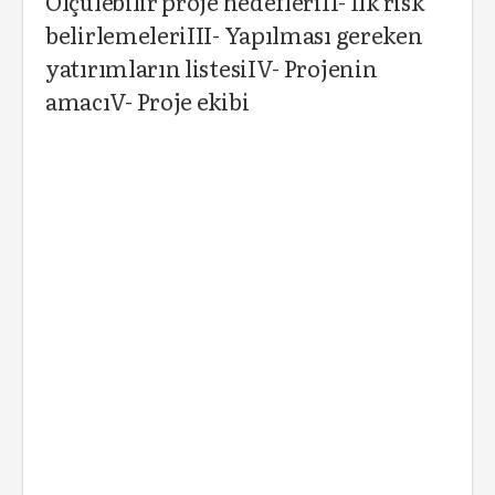
Ölçülebilir proje hedefleriII- İlk risk
belirlemeleriIII- Yapılması gereken
yatırımların listesiIV- Projenin
amacıV- Proje ekibi