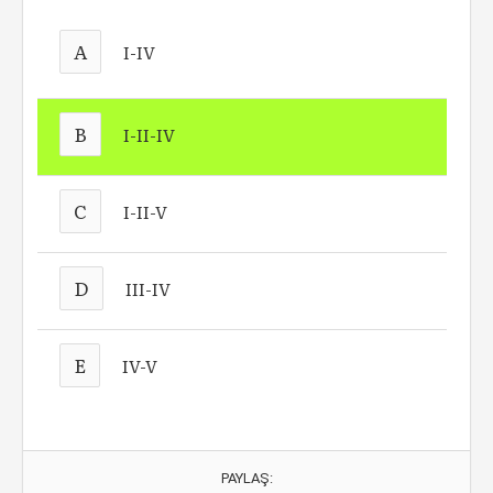
A
I-IV
B
I-II-IV
C
I-II-V
D
III-IV
E
IV-V
PAYLAŞ: