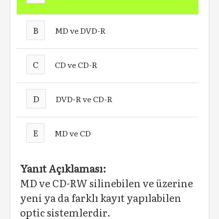
B
MD ve DVD-R
C
CD ve CD-R
D
DVD-R ve CD-R
E
MD ve CD
Yanıt Açıklaması:
MD ve CD-RW silinebilen ve üzerine
yeni ya da farklı kayıt yapılabilen
optic sistemlerdir.