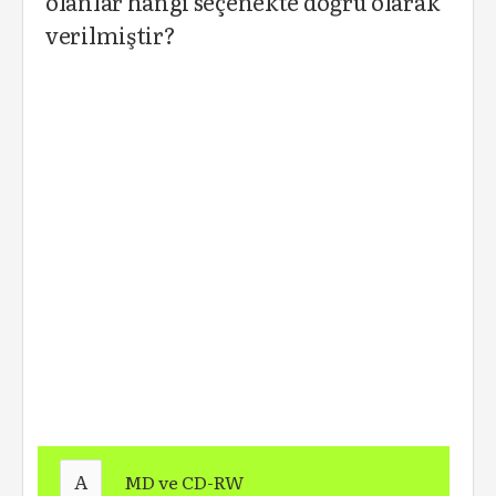
olanlar hangi seçenekte doğru olarak
verilmiştir?
A
MD ve CD-RW