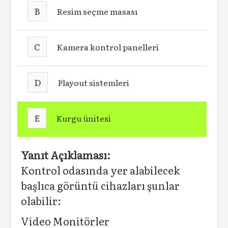
B
Resim seçme masası
C
Kamera kontrol panelleri
D
Playout sistemleri
E
Kurgu ünitesi
Yanıt Açıklaması:
Kontrol odasında yer alabilecek
başlıca görüntü cihazları şunlar
olabilir:
Video Monitörler