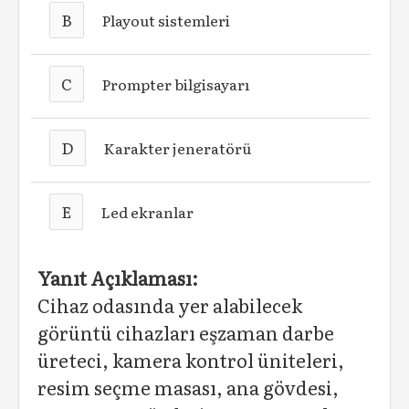
B
Playout sistemleri
C
Prompter bilgisayarı
D
Karakter jeneratörü
E
Led ekranlar
Yanıt Açıklaması:
Cihaz odasında yer alabilecek
görüntü cihazları eşzaman darbe
üreteci, kamera kontrol üniteleri,
resim seçme masası, ana gövdesi,