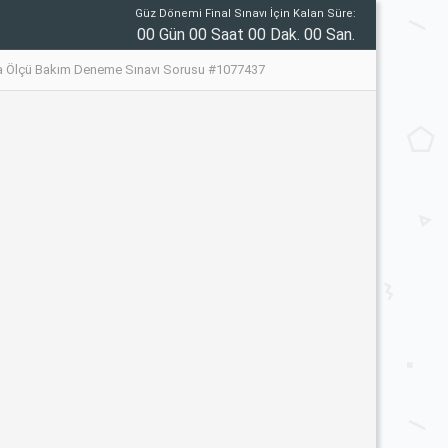
Güz Dönemi Final Sınavı İçin Kalan Süre:
00 Gün 00 Saat 00 Dak. 00 San.
a Ölçü Bakım Deneme Sınavı Sorusu #1077437