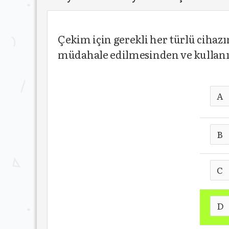
Çekim için gerekli her türlü cihaz
müdahale edilmesinden ve kullanı
A
B
C
D