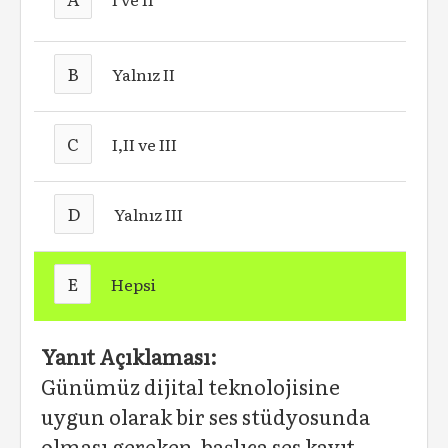
B
Yalnız II
C
I,II ve III
D
Yalnız III
E
Hepsi
Yanıt Açıklaması:
Günümüz dijital teknolojisine
uygun olarak bir ses stüdyosunda
olması gereken başlıca ses kayıt