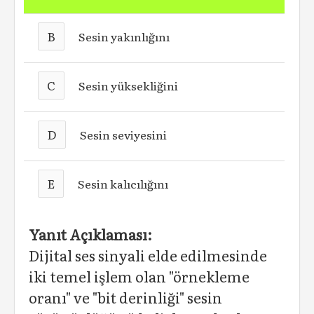
B
Sesin yakınlığını
C
Sesin yüksekliğini
D
Sesin seviyesini
E
Sesin kalıcılığını
Yanıt Açıklaması:
Dijital ses sin­yali elde edilmesinde
iki temel işlem olan "örnekleme
oranı" ve "bit derinliği" sesin