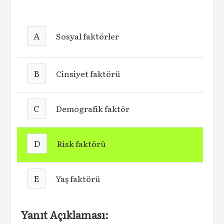
A
Sosyal faktörler
B
Cinsiyet faktörü
C
Demografik faktör
D
Risk faktörü
E
Yaş faktörü
Yanıt Açıklaması: