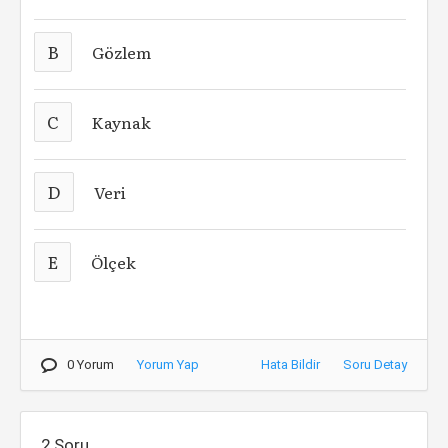
B
Gözlem
C
Kaynak
D
Veri
E
Ölçek
0 Yorum
Yorum Yap
Hata Bildir
Soru Detay
2.Soru