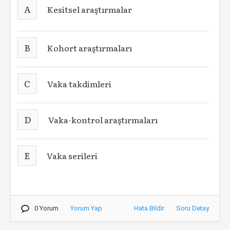
A
Kesitsel araştırmalar
B
Kohort araştırmaları
C
Vaka takdimleri
D
Vaka-kontrol araştırmaları
E
Vaka serileri
0 Yorum
Yorum Yap
Hata Bildir
Soru Detay