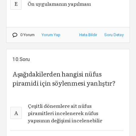
E
Ön uygulamanın yapılması
0 Yorum
Yorum Yap
Hata Bildir
Soru Detay
10.Soru
Aşağıdakilerden hangisi nüfus
piramidi için söylenmesi yanlıştır?
Çeşitli dönemlere ait nüfus
A
piramitleri incelenerek nüfus
yapısının değişimi incelenebilir