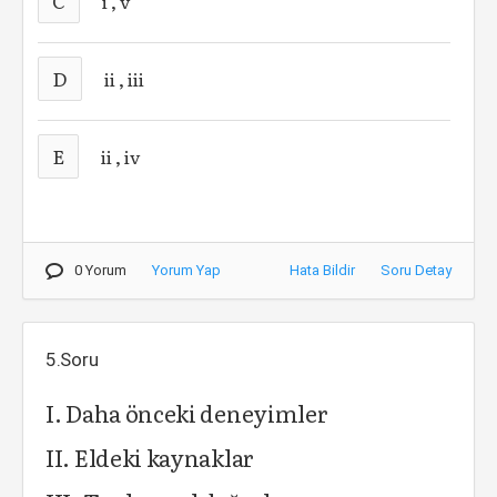
C
i , v
D
ii , iii
E
ii , iv
0 Yorum
Yorum Yap
Hata Bildir
Soru Detay
5.Soru
I. Daha önceki deneyimler
II. Eldeki kaynaklar