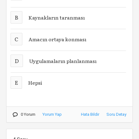
B
Kaynakların taranması
C
Amacın ortaya konması
D
Uygulamaların planlanması
E
Hepsi
0 Yorum
Yorum Yap
Hata Bildir
Soru Detay