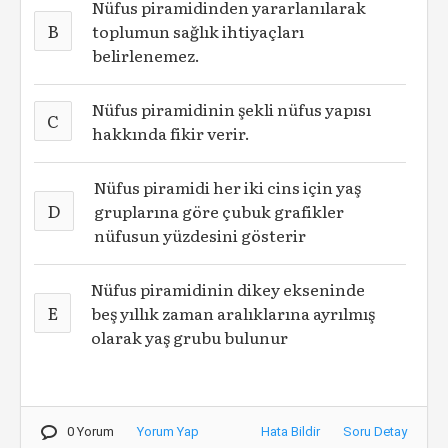
Nüfus piramidinden yararlanılarak
B
toplumun sağlık ihtiyaçları
belirlenemez.
Nüfus piramidinin şekli nüfus yapısı
C
hakkında fikir verir.
Nüfus piramidi her iki cins için yaş
D
gruplarına göre çubuk grafikler
nüfusun yüzdesini gösterir
Nüfus piramidinin dikey ekseninde
E
beş yıllık zaman aralıklarına ayrılmış
olarak yaş grubu bulunur
0 Yorum
Yorum Yap
Hata Bildir
Soru Detay