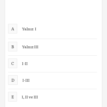
A
Yalnız I
B
Yalnız III
C
I-II
D
I-III
E
I, II ve III