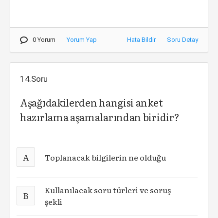
0 Yorum
Yorum Yap
Hata Bildir
Soru Detay
14.Soru
Aşağıdakilerden hangisi anket
hazırlama aşamalarından biridir?
A
Toplanacak bilgilerin ne olduğu
Kullanılacak soru türleri ve soruş
B
şekli