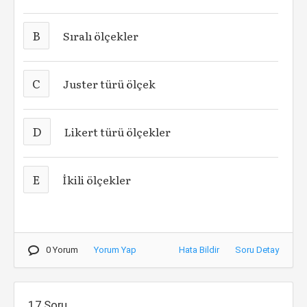
B
Sıralı ölçekler
C
Juster türü ölçek
D
Likert türü ölçekler
E
İkili ölçekler
0 Yorum
Yorum Yap
Hata Bildir
Soru Detay
17.Soru