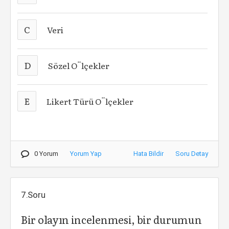
C
Veri
D
Sözel O¨lçekler
E
Likert Türü O¨lçekler
0 Yorum
Yorum Yap
Hata Bildir
Soru Detay
7.Soru
Bir olayın incelenmesi, bir durumun