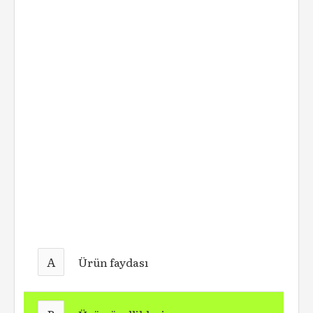
A
Ürün faydası