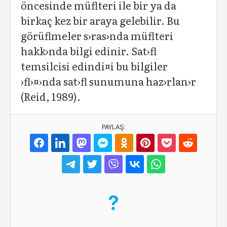
öncesinde müflteri ile bir ya da
birkaç kez bir araya gelebilir. Bu
görüflmeler s›ras›nda müflteri
hakk›nda bilgi edinir. Sat›fl
temsilcisi edindi¤i bu bilgiler
›fl›¤›nda sat›fl sunumuna haz›rlan›r
(Reid, 1989).
PAYLAŞ: