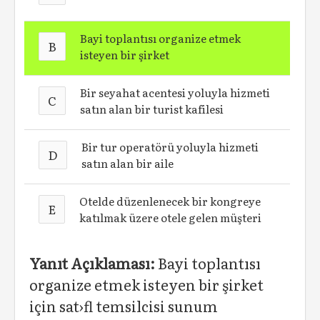
Bayi toplantısı organize etmek
B
isteyen bir şirket
Bir seyahat acentesi yoluyla hizmeti
C
satın alan bir turist kafilesi
Bir tur operatörü yoluyla hizmeti
D
satın alan bir aile
Otelde düzenlenecek bir kongreye
E
katılmak üzere otele gelen müşteri
Yanıt Açıklaması:
Bayi toplantısı
organize etmek isteyen bir şirket
için sat›fl temsilcisi sunum