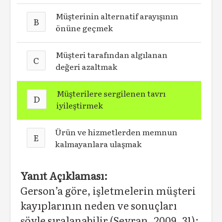
Müşterinin alternatif arayışının
B
önüne geçmek
Müşteri tarafından algılanan
C
değeri azaltmak
Müşterilere sergilenen tavrı
D
iyileştirmek
Ürün ve hizmetlerden memnun
E
kalmayanlara ulaşmak
Yanıt Açıklaması:
Gerson’a göre, işletmelerin müşteri
kayıplarının neden ve sonuçları
şöyle sıralanabilir (Seyran, 2009, 31):