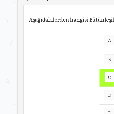
Aşağıdakilerden hangisi Bütünleşik
A
B
C
D
E