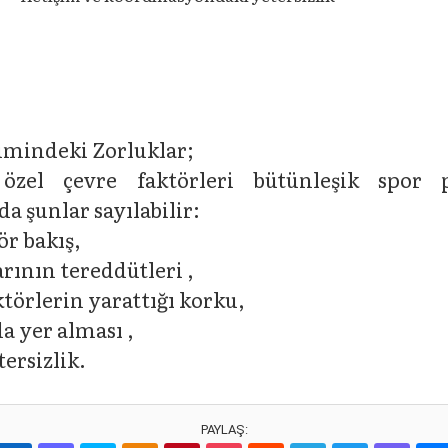
şimindeki Zorluklar;
zel çevre faktörleri bütünleşik spor pa
a şunlar sayılabilir:
ör bakış,
rının tereddütleri ,
törlerin yarattığı korku,
 yer alması ,
ersizlik.
PAYLAŞ: