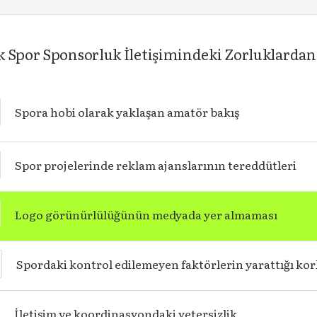
 Spor Sponsorluk İletişimindeki Zorluklardan 
Spora hobi olarak yaklaşan amatör bakış
Spor projelerinde reklam ajanslarının tereddütleri
Logo görünürlülüğünün medyada yer almaması
Spordaki kontrol edilemeyen faktörlerin yarattığı ko
İletişim ve koordinasyondaki yetersizlik