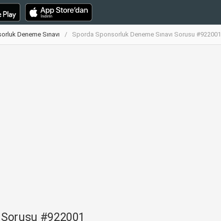
orluk Deneme Sınavı
Sporda Sponsorluk Deneme Sınavı Sorusu #922001
 Sorusu #922001