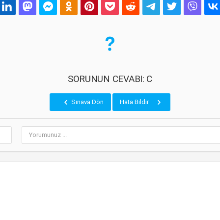
SORUNUN CEVABI: C
Sınava Dön
Hata Bildir