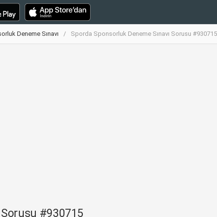
orluk Deneme Sınavı
Sporda Sponsorluk Deneme Sınavı Sorusu #930715
 Sorusu #930715