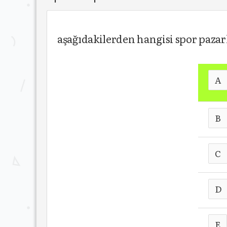
aşağıdakilerden hangisi spor paza
A
B
C
D
E