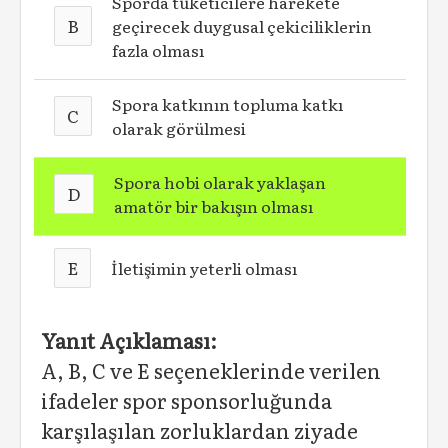
Sporda tüketicilere harekete
B
geçirecek duygusal çekiciliklerin
fazla olması
Spora katkının topluma katkı
C
olarak görülmesi
Spora hobi olarak yaklaşan
D
amatör bir bakışın olması
E
İletişimin yeterli olması
Yanıt Açıklaması:
A, B, C ve E seçeneklerinde verilen
ifadeler spor sponsorluğunda
karşılaşılan zorluklardan ziyade