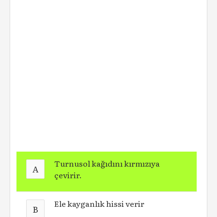
Turnusol kağıdını kırmızıya
A
çevirir.
Ele kayganlık hissi verir
B