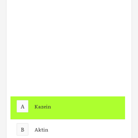
A
Kazein
B
Aktin