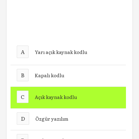
A
Yarı açık kaynak kodlu
B
Kapalı kodlu
C
Açık kaynak kodlu
D
Özgür yazılım