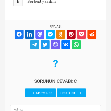
E
Serbest yazılım
PAYLAŞ:
SORUNUN CEVABI: C
Sınava Dön
Hata Bildir