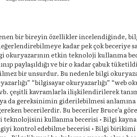
en bir bireyin özellikler incelendiğinde, bil
değerlendirebilmeye kadar pek çok beceriye sa
i okuryazarının etkin teknoloji kullanma bece
ınıp paylaşıldığı ve bir o kadar çabuk tüketil
lmez bir unsurdur. Bu nedenle bilgi okuryazarl
ryazarlığı” “bilgisayar okuryazarlığı” “web o
b. çeşitli kavramlarla ilişkilendirilerek tanı
ya da gereksinimin giderilebilmesi anlamına g
ereken becerilerdir. Bu beceriler Bruce’a göre 
i teknolojisini kullanma becerisi • Bilgi kayna
giyi kontrol edebilme becerisi • Bilgi birikimi