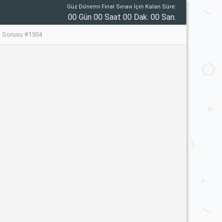
Güz Dönemi Final Sınavı İçin Kalan Süre:
00 Gün 00 Saat 00 Dak. 00 San.
vı Sorusu #1504