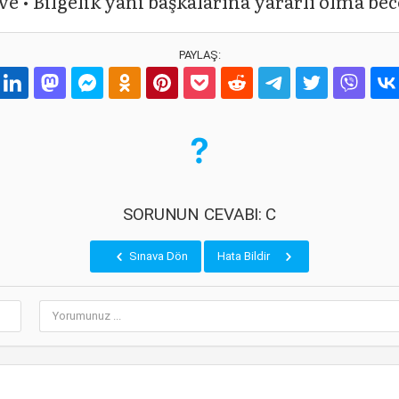
ve • Bilgelik yani başkalarına yararlı olma bec
PAYLAŞ:
SORUNUN CEVABI: C
Sınava Dön
Hata Bildir