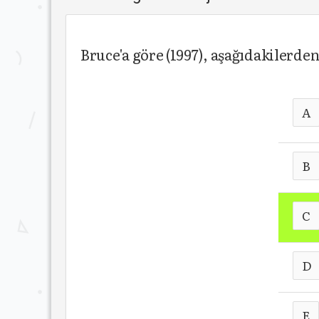
Bruce'a göre (1997), aşağıdakilerde
A
B
C
D
E