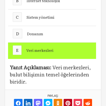
B
İnternet teknolojisi
C
Sistem yönetimi
D
Donanım
E
Veri merkezleri
Yanıt Açıklaması:
Veri merkezleri,
bulut bilişimin temel öğelerinden
biridir.
PAYLAŞ: