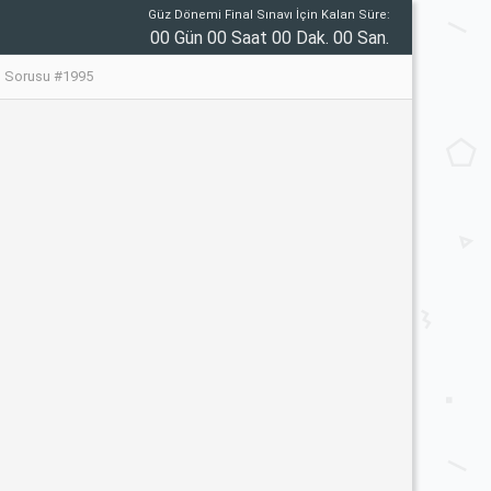
Güz Dönemi Final Sınavı İçin Kalan Süre:
00 Gün 00 Saat 00 Dak. 00 San.
vı Sorusu #1995