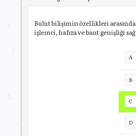
Bulut bilişimin özellikleri arasın
işlemci, hafıza ve bant genişliği 
A
B
C
D