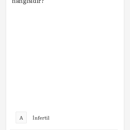
hangisidir?
A
İnfertil