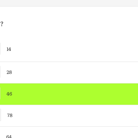
r?
14
28
46
78
64