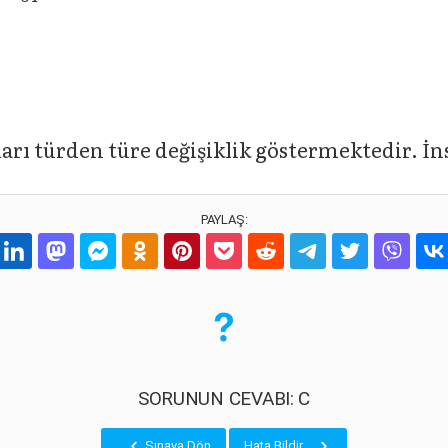
rı türden türe değişiklik göstermektedir. İn
PAYLAŞ:
SORUNUN CEVABI: C
Sınava Dön
Hata Bildir