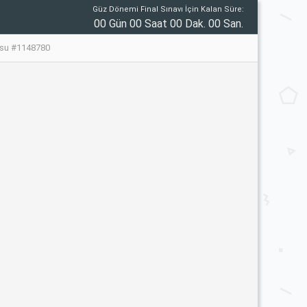
Güz Dönemi Final Sınavı İçin Kalan Süre:
00 Gün 00 Saat 00 Dak. 00 San.
usu #1148780