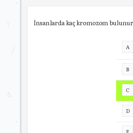
İnsanlarda kaç kromozom bulunu
A
B
C
D
E