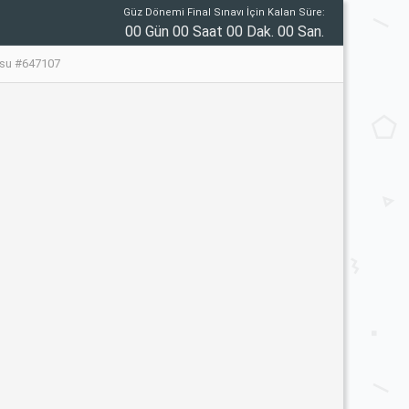
Güz Dönemi Final Sınavı İçin Kalan Süre:
00 Gün 00 Saat 00 Dak. 00 San.
usu #647107