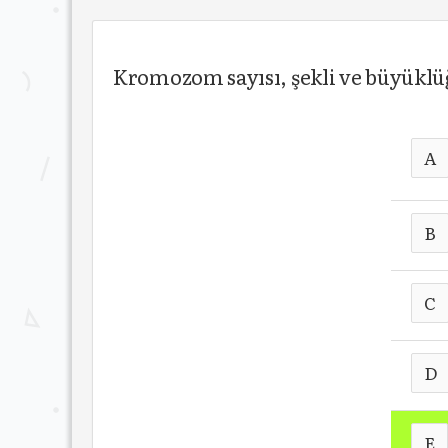
Kromozom sayısı, şekli ve büyüklü
A
B
C
D
E