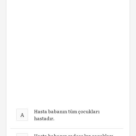
Hasta babanın tüm çocukları
A
hastadır.
Hasta babanın sadece kız çocukları