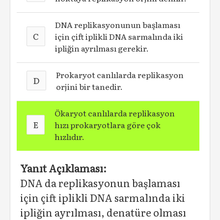
DNA replikasyonunun başlaması
C
için çift iplikli DNA sarmalında iki
ipliğin ayrılması gerekir.
Prokaryot canlılarda replikasyon
D
orjini bir tanedir.
Ökaryot canlılarda replikasyon
E
hızı prokaryotlara göre çok
hızlıdır.
Yanıt Açıklaması:
DNA da replikasyonun başlaması
için çift iplikli DNA sarmalında iki
ipliğin ayrılması, denatüre olması