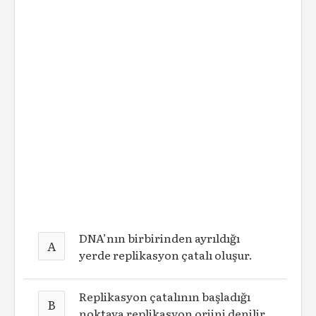
DNA’nın birbirinden ayrıldığı
A
yerde replikasyon çatalı oluşur.
Replikasyon çatalının başladığı
B
noktaya replikasyon orjini denilir.