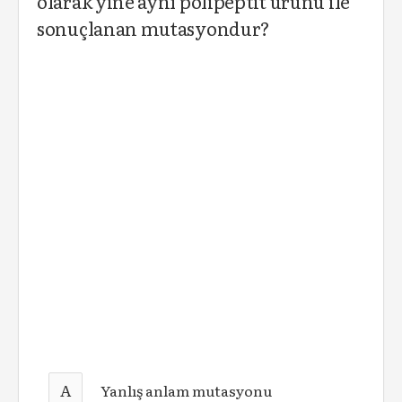
olarak yine aynı polipeptit ürünü ile
sonuçlanan mutasyondur?
A
Yanlış anlam mutasyonu