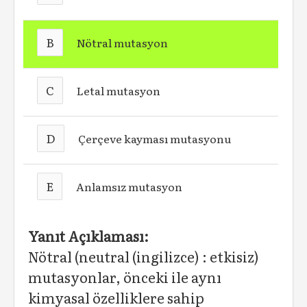
B
Nötral mutasyon
C
Letal mutasyon
D
Çerçeve kayması mutasyonu
E
Anlamsız mutasyon
Yanıt Açıklaması:
Nötral (neutral (ingilizce) : etkisiz)
mutasyonlar, önceki ile aynı
kimyasal özelliklere sahip