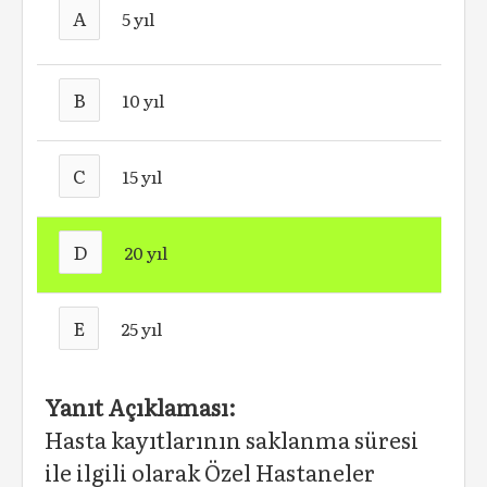
A
5 yıl
B
10 yıl
C
15 yıl
D
20 yıl
E
25 yıl
Yanıt Açıklaması:
Hasta kayıtlarının saklanma süresi
ile ilgili olarak Özel Hastaneler