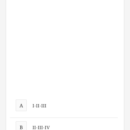
A
I-II-III
B
II-III-IV