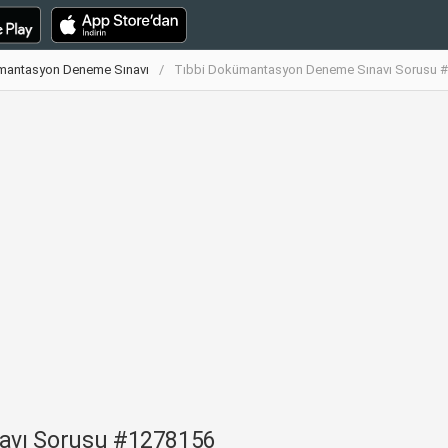
mantasyon Deneme Sınavı
Tıbbi Dokümantasyon Deneme Sınavı Sorusu 
avı Sorusu #1278156