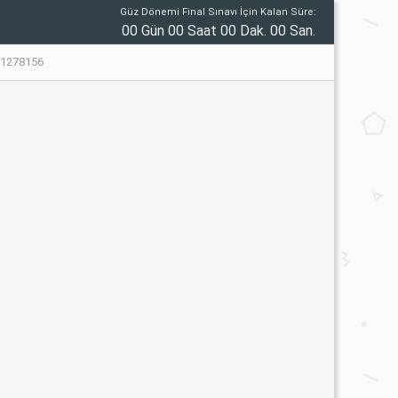
Güz Dönemi Final Sınavı İçin Kalan Süre:
00 Gün 00 Saat 00 Dak. 00 San.
#1278156