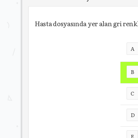
Hasta dosyasında yer alan gri renkl
A
B
C
D
E