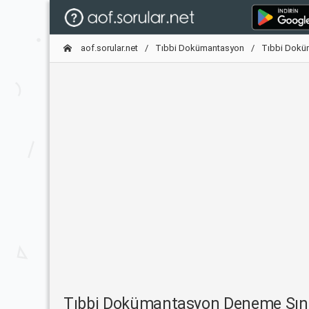
aof.sorular.net
Tıbbi Dokümantasyon
Tıbbi Dokü
Tıbbi Dokümantasyon Deneme Sın