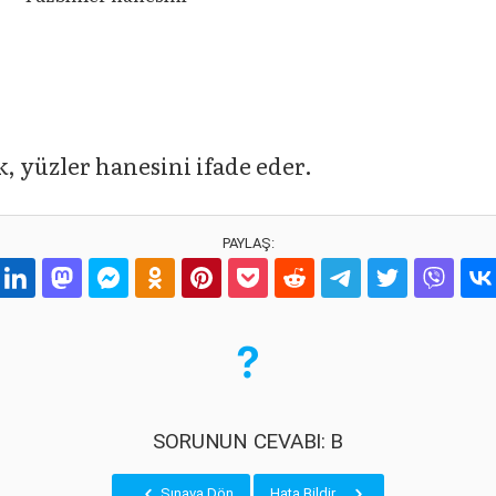
k, yüzler hanesini ifade eder.
PAYLAŞ:
SORUNUN CEVABI: B
Sınava Dön
Hata Bildir