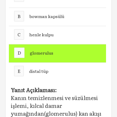
B
bowman kapsülü
C
henle kulpu
D
glomerulus
E
distal tüp
Yanıt Açıklaması:
Kanın temizlenmesi ve süzülmesi
işlemi, kılcal damar
yumağından(glomerulus) kan akışı